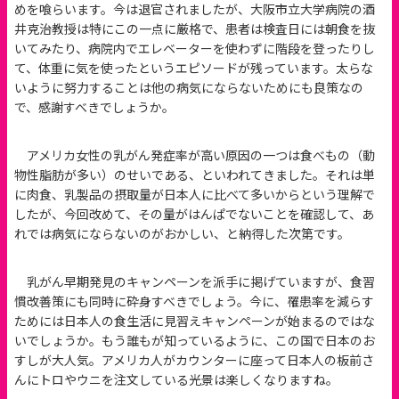
めを喰らいます。今は退官されましたが、大阪市立大学病院の酒
井克治教授は特にこの一点に厳格で、患者は検査日には朝食を抜
いてみたり、病院内でエレベーターを使わずに階段を登ったりし
て、体重に気を使ったというエピソードが残っています。太らな
いように努力することは他の病気にならないためにも良策なの
で、感謝すべきでしょうか。
アメリカ女性の乳がん発症率が高い原因の一つは食べもの（動
物性脂肪が多い）のせいである、といわれてきました。それは単
に肉食、乳製品の摂取量が日本人に比べて多いからという理解で
したが、今回改めて、その量がはんぱでないことを確認して、あ
れでは病気にならないのがおかしい、と納得した次第です。
乳がん早期発見のキャンペーンを派手に掲げていますが、食習
慣改善策にも同時に砕身すべきでしょう。今に、罹患率を減らす
ためには日本人の食生活に見習えキャンペーンが始まるのではな
いでしょうか。もう誰もが知っているように、この国で日本のお
すしが大人気。アメリカ人がカウンターに座って日本人の板前さ
んにトロやウニを注文している光景は楽しくなりますね。