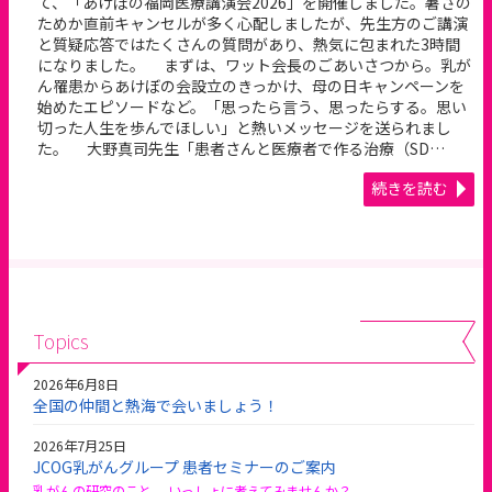
て、「あけぼの福岡医療講演会2026」を開催しました。暑さの
ためか直前キャンセルが多く心配しましたが、先生方のご講演
と質疑応答ではたくさんの質問があり、熱気に包まれた3時間
になりました。 まずは、ワット会長のごあいさつから。乳が
ん罹患からあけぼの会設立のきっかけ、母の日キャンペーンを
始めたエピソードなど。「思ったら言う、思ったらする。思い
切った人生を歩んでほしい」と熱いメッセージを送られまし
た。 大野真司先生「患者さんと医療者で作る治療（SD…
続きを読む
Topics
2026年6月8日
全国の仲間と熱海で会いましょう！
2026年7月25日
JCOG乳がんグループ 患者セミナーのご案内
乳がんの研究のこと、 いっしょに考えてみませんか？