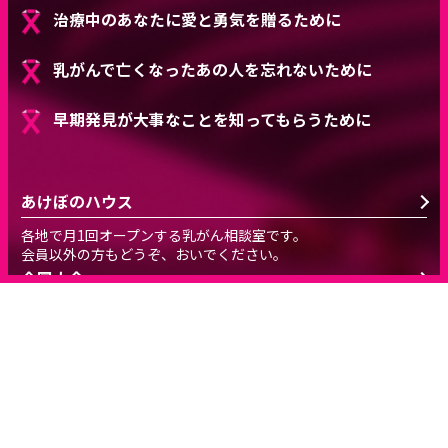
治療中のあなたに愛と勇気を贈るために
乳がんで亡くなったあの人を忘れないために
早期発見が大事なことを知ってもらうために
あけぼのハウス
各地で月1回オープンする乳がん相談室です。
会員以外の方もどうぞ、おいでください。
全国大会
毎年秋に、全国の皆さんで集う大きな会です。
会報の発行
公演の記録、最新の医療情報、行事予定と報告、体験談等を掲
載。
母の日キャンペーン
「お母さん、乳がんで死なないで」のメッセージを、母の日に、