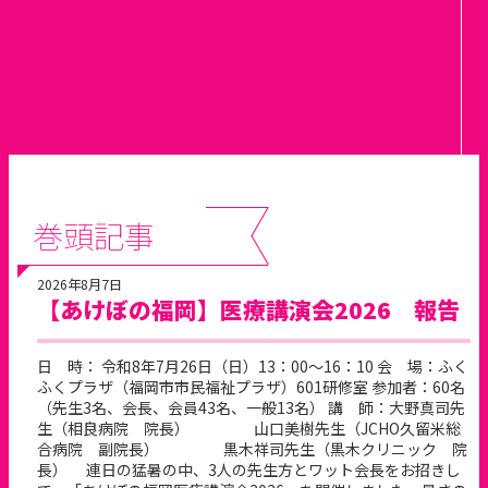
巻頭記事
2026年8月7日
【あけぼの福岡】医療講演会2026 報告
日 時： 令和8年7月26日（日）13：00～16：10 会 場：ふく
ふくプラザ（福岡市市民福祉プラザ）601研修室 参加者：60名
（先生3名、会長、会員43名、一般13名） 講 師：大野真司先
生（相良病院 院長） 山口美樹先生（JCHO久留米総
合病院 副院長） 黒木祥司先生（黒木クリニック 院
長） 連日の猛暑の中、3人の先生方とワット会長をお招きし