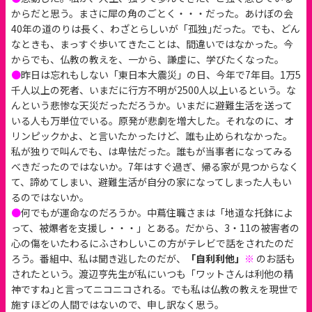
からだと思う。まさに犀の角のごとく・・・だった。あけぼの会
40年の道のりは長く、わざとらしいが「孤独｣だった。でも、どん
なときも、まっすぐ歩いてきたことは、間違いではなかった。今
からでも、仏教の教えを、一から、謙虚に、学びたくなった。
●
昨日は忘れもしない「東日本大震災」の日、今年で7年目。1万5
千人以上の死者、いまだに行方不明が2500人以上いるという。な
んという悲惨な天災だっただろうか。いまだに避難生活を送って
いる人も万単位でいる。原発が悲劇を増大した。それなのに、オ
リンピックかよ、と言いたかったけど、誰も止められなかった。
私が独りで叫んでも、は卑怯だった。誰もが当事者になってみる
べきだったのではないか。7年はすぐ過ぎ、帰る家が見つからなく
て、諦めてしまい、避難生活が自分の家になってしまった人もい
るのではないか。
●
何でもが運命なのだろうか。中蔦住職さまは「地道な托鉢によ
って、被爆者を支援し・・・」とある。だから、3・11の被害者の
心の傷をいたわるにふさわしいこの方がテレビで話をされたのだ
ろう。番組中、私は聞き逃したのだが、
「自利利他」
※
のお話も
されたという。渡辺亨先生が私にいつも「ワットさんは利他の精
神ですね｣と言ってニコニコされる。でも私は仏教の教えを現世で
施すほどの人間ではないので、申し訳なく思う。