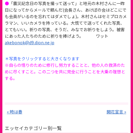
●
「震災記念日の写真を撮って送って」と地元の木村さんに一昨
日になってからメールで頼んだ(会長さん、あけぼの会はどこにで
も会員がいるのを忘れてはダメでしょ)。木村さんはセミプロカメ
ラマン、いいカメラを持っている。大慌てで送ってくれた写真、
とてもいい。祈りの写真、そうだ、みなでお祈りをしよう。被害
にあった人たちのために祈りを捧げよう。 ワット
akebonok@d9.dion.ne.jp
＊写真をクリックすると大きくなります
※自らの悟りのために修行し努力することと、他の人の救済のた
めに尽くすこと。この二つを共に完全に行うことを大乗の理想と
する。
« 時は春
開花宣言 »
エッセイカテゴリー別一覧