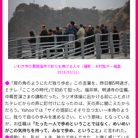
いわき市の豊間海岸で祈りを捧げる人々（撮影：木村智子・福島
2018/03/11）
●
「犀の角のようにただ独り歩め」この言葉を、昨日朝5時過ぎ、
Ｅテレ「こころの時代｣で初めて知った。福井県、明通寺の住職、
中蔦哲演さまの講和だった。ラジオ体操に出かける前にふと点け
たテレビからの声に釘付けになったのは、天の声に聞こえたから
だろう。Yahooでは「サイの頭部にそそり立つ太い一本角のよう
に、独りで自らの歩みを進めなさい、という意味」となっている
が、お住職は
「たった一人で歩めということではなく、めいめい
がこの気持ちを持って、みなで歩め、ということ」
と言われた。
●
感動した。私が、人生、独りで歩んできた、と強く感じている