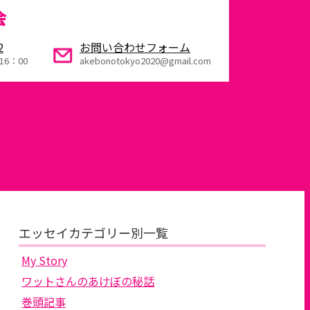
会
2
お問い合わせフォーム
16：00
akebonotokyo2020@gmail.com
エッセイカテゴリー別一覧
My Story
ワットさんのあけぼの秘話
巻頭記事