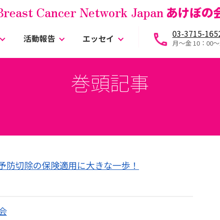
Breast Cancer Network Japan
あけぼの
03-3715-165
活動報告
エッセイ
月～金 10：00〜
巻頭記事
・予防切除の保険適用に大きな一歩！
会