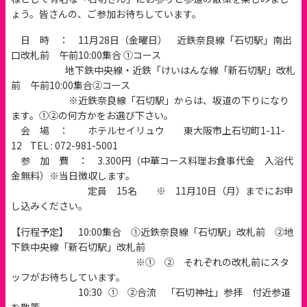
ょう。皆さんの、ご参加お待ちしています。
日 時 ： 11月28日（金曜日） 近鉄奈良線「石切駅」南出
口改札前 午前10:00集合 ①コース
地下鉄中央線・近鉄「けいはんな線「新石切駅」改札
前 午前10:00集合②コース
※近鉄奈良線「石切駅」からは、坂道の下りになり
ます。①②の何方かをお選び下さい。
会 場 ： ホテルセイリュウ 東大阪市上石切町1-11-
12 TEL : 072-981-5001
参 加 費 ： 3.300円（中華コース料理お食事代金 入浴代
金無料）※当日徴収します。
定員 15名 ※ 11月10日（月）までにお申
し込みください。
【行程予定】 10:00集合 ①近鉄奈良線「石切駅」改札前 ②地
下鉄中央線「新石切駅」改札前
※① ② それぞれの改札前にスタ
ッフがお待ちしています。
10:30 ① ②合流 「石切神社」参拝 付近参道