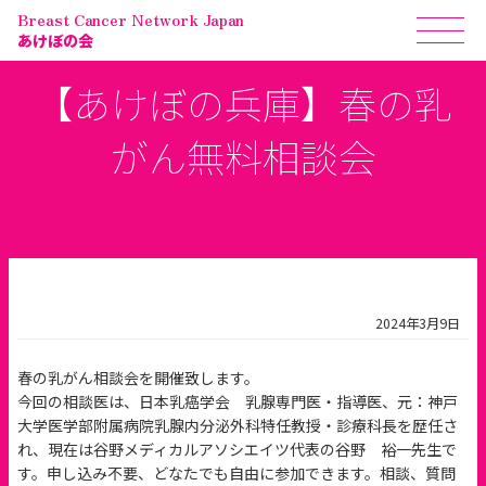
Breast Cancer Network Japan
あけぼの会
【あけぼの兵庫】春の乳
がん無料相談会
2024年3月9日
春の乳がん相談会を開催致します。
今回の相談医は、日本乳癌学会 乳腺専門医・指導医、元：神戸
大学医学部附属病院乳腺内分泌外科特任教授・診療科長を歴任さ
れ、現在は谷野メディカルアソシエイツ代表の谷野 裕一先生で
す。申し込み不要、どなたでも自由に参加できます。相談、質問