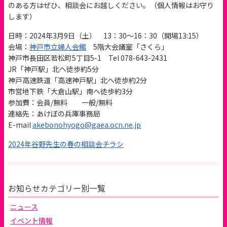
のある方はぜひ、相談会にお越しください。（個人情報はお守り
します）
日時：2024年3月9日（土） 13：30～16：30（開場13:15）
会場：
神戸市立婦人会館
5階大会議室「さくら」
神戸市長田区若松町5丁目5-1 Tel 078-643-2431
JR「神戸駅」北へ徒歩約5分
神戸高速鉄道「高速神戸駅」北へ徒歩約2分
市営地下鉄「大倉山駅」南へ徒歩約3分
参加費：会員/無料 一般/無料
連絡先：あけぼの兵庫事務局
E-mail
akebonohyogo@gaea.ocn.ne.jp
2024年谷野先生の春の相談会チラシ
お知らせカテゴリー別一覧
ニュース
イベント情報