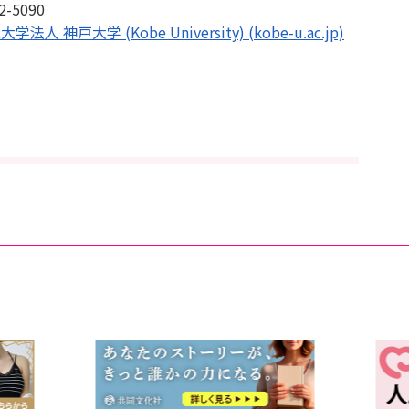
5090
大学 (Kobe University) (kobe-u.ac.jp)