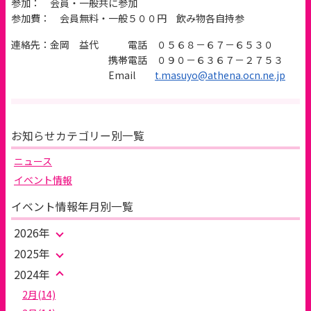
参加： 会員・一般共に参加
参加費： 会員無料・一般５００円 飲み物各自持参
連絡先：金岡 益代 電話 ０５６８－６７－６５３０
携帯電話 ０９０－６３６７－２７５３
Email
t.masuyo@athena.ocn.ne.jp
お知らせカテゴリー別一覧
ニュース
イベント情報
イベント情報年月別一覧
2026年
2025年
2024年
2月(14)