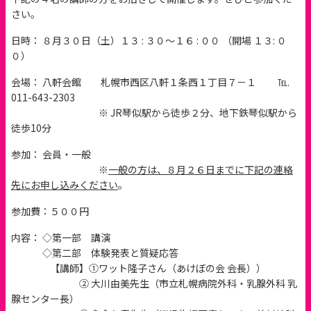
さい。
日時： ８月３０日（土）１３ : ３０～１６ : ００ （開場 １３: ０
０）
会場： 八軒会館 札幌市西区八軒１条西１丁目７－１ ℡.
011-643-2303
※ JR琴似駅から徒歩２分、地下鉄琴似駅から
徒歩10分
参加： 会員・一般
※
一般の方は、８月２６日までに下記の連絡
先にお申し込みください
。
参加費：５００円
内容： ◇第一部 講演
◇第二部 体験発表と質疑応答
【講師】①ワット隆子さん（あけぼの会 会長））
② 大川由美先生（市立札幌病院外科・乳腺外科 乳
腺センター長）