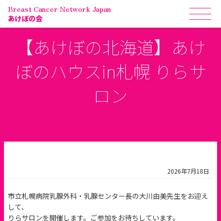
Breast Cancer Network Japan
あけぼの会
【あけぼの北海道】あけ
ぼのハウスin札幌 りらサ
ロン
2026年7月18日
市立札幌病院乳腺外科・乳腺センター長の大川由美先生をお迎え
して、
りらサロンを開催します。ご参加をお待ちしています。