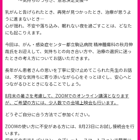
～気持ちのつらさ、意思決定支援～
乳がんと告げられたとき、再発が見つかったとき、治療が思うよ
うに進まないとき—
心が揺れ、不安や落ち込み、眠れない夜を過ごすことは、どなた
にも起こりえます。
今回は、がん・感染症センター都立駒込病院 精神腫瘍科の秋月伸
哉氏をお迎えして、気持ちとの向き合い方や、治療の選択に迷っ
たときの考え方についてお話いただきます。
長年がん患者さんの思いを丁寧に受け止めてこられた先生のお話
は、不安な気持ちに寄り添いながら心をそっとほぐし、安心へと
つながるひとときになることでしょう。
8月末の暑さを考慮して、ZOOMでのオンライン講演となります
が、ご希望の方には、少人数での会場上映会も行います。
どうぞご自分に合う方法でご参加ください。
ZOOMの使い方に不安がある方には、8月23日にお試し接続会を行
います。