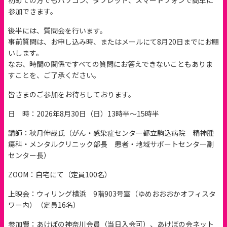
初めての方でもパソコン、タブレット、スマートフォンで簡単に
参加できます。
後半には、質問会を行います。
事前質問は、お申し込み時、またはメールにて8月20日までにお願
いします。
なお、時間の関係ですべての質問にお答えできないこともありま
すことを、ご了承ください。
皆さまのご参加をお待ちしております。
日 時：2026年8月30日（日）13時半～15時半
講師：秋月伸哉氏（がん・感染症センター都立駒込病院 精神腫
瘍科・メンタルクリニック部長 患者・地域サポートセンター副
センター長）
ZOOM：自宅にて（定員100名）
上映会：ウィリング横浜 9階903号室（ゆめおおおかオフィスタ
ワー内）（定員16名）
参加費：あけぼの神奈川会員（当日入会可）、あけぼの会ネット