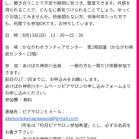
し、聞き合うことで不安や疑問に気づき、整理できます。共感を
得られることで、どんなに勇気づけられることでしょう。ゆっく
りお話してみませんか。術後間もない方、術後何年たった方で
も、何度でも参加OKです。お待ちしています。
日 時：9月13日(日) 13：30～15：30
会 場：かながわボランティアセンター 第2相談室（かながわ県
民センター12階）
参 加：あけぼの神奈川会員 一般の方も一度だけ体験参加で
きます。
前日の17：00までに、お申込みをお願いします。
あけぼの神奈川ホームページピアサロンの申し込みフォームより
お申し込みください。
参加費： 無料
連絡先：ピアサロンＥメール：
akebonokanagawapia@gmail.com
（件名は「何月ピアサロン参加希望」とし、必ずお名前を
お書き下さい）
あけぼの神奈川電話：070-2177-9265