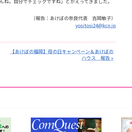
んね。自分でチェックですね」とかえってきました。
（報告：あけぼの奈良代表 吉岡敏子）
yositosi24@kcn.jp
【あけぼの福岡】母の日キャンペーン＆あけぼの
ハウス 報告 »