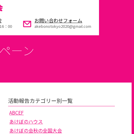
会
2
お問い合わせフォーム
16：00
akebonotokyo2020@gmail.com
ペーン
活動報告カテゴリー別一覧
ABCEF
あけぼのハウス
あけぼの会秋の全国大会