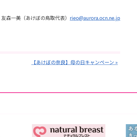
：友森一美（あけぼの鳥取代表）
rieo@aurora.ocn.ne.jp
【あけぼの奈良】母の日キャンペーン »