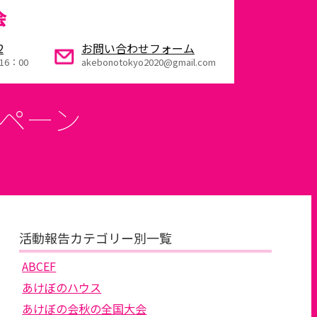
会
2
お問い合わせフォーム
16：00
akebonotokyo2020@gmail.com
ペーン
活動報告カテゴリー別一覧
ABCEF
あけぼのハウス
あけぼの会秋の全国大会