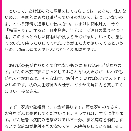
といって、あけぼの会に電話をしてもらっても「あなた、仕方な
いのよ。全国的にみな順番待っているのだから、待つしかないの
よ」という薄情な返事しか出来ない。おまけに関東地方、今や
「梅雨入り」。すると、日本列島、半分以上は連日の曇り空に小
雨。このうっとうしい梅雨は台風よりたちが悪い。いっそ、激し
く吹いたり降ったりしてくれたほうがまだ力が湧いてくるという
もの。梅雨は健康人でもふさぎたくなる時節です。
あけぼの会が作りたくて作れないものに‘駆け込み寺’がありま
す。がんの不安で家にじっとしておられない人たちが、いつでも
訪ねて行かれる場。そんなお寺、名付けて‘あけぼのハウス‘を作り
たいのです。私の人生最後の大仕事、どうか実現に力を貸してく
ださい、みなさん。
まず、家賃や諸経費で、お金が要ります。篤志家のみなさん、
お金をどんと寄付してくださいませ。そうすれば、すぐに作りま
す。がん患者は病院の治療だけでは不十分、家と病院を橋渡しす
るような施設が絶対不可欠なのです。入院待ちしている間、そし