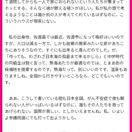
て退院してからも一人で家におられないという人たちが集まって
ホッとする、そんな＜魂が憩える場＞がほしい。私が私の頭で考
えるようなことは誰か別の人が考えてくれているはずなのに、こ
ういうハウスが現実にない。
私の出身地、佐渡島では最近、佐渡市になって格好はいいので
すが、人口は減る一方で、しかも故郷の廃家みたいな家があちこ
ちにありそうなので、すぐにも出来ると喜んだのでした。が、
「作っても、わざわざ日本海の孤島まで来るかしら」と中学時代
の同級生は鋭く言って、熱海あたりが最適なのでは、とまあ別の
候補地を提案するのです。熱海だって、別にいいのです、温泉もあ
りますしね。全国から行きやすいところなら、どこでもいいので
す。
ああ、こうして書いている間も日本全国、がん不安症で夜も眠
られない人がいっぱいいるはずなのに、誰もその人たちを救って
あげられない。国策が貧しい、としかいえませんね。私、いよい
よ参議院選にでも打って出ようかしら。