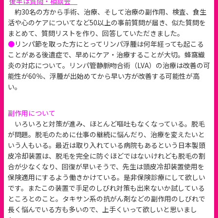
後半は質問・相談会
約30名の方から手術、治療、そして治療の副作用、検査、食生
活や心のケアについてなど50以上の事前質問が届き、似た質問を
まとめて、質問リストを作り、回答していただきました。
●
リンパ節を取った方にとってリンパ浮腫は何年経っても起こる
ことがある後遺症で、早めにケア・治療することが大切。蜂窩織
炎の対応について。リンパ管静脈吻合術（LVA）の治療は改善の可
能性が60％、浮腫が出始めてから早い方が改善する可能性が高
い。
副作用について
いろいろと対策が進み、ほとんど嘔吐もなくなっている。脱毛
が問題。脱毛のために仕事の継続に悩んだり、治療を変えたいと
いう人もいる。最近は取り入れている病院もあるという日本製頭
皮冷却装置は、脱毛を完全に防ぐほどではないけれども脱毛の割
合が少なくなり、回復が早いそうで、先生は頭皮冷却装置使用を
保険適用にするよう働きかけている。是非保険診療にして欲しい
です。またこの装置で手足のしびれ対策も出来ないか試している
ところとのこと。タキサン系の抗がん剤などの副作用のしびれで
長く悩んでいる方も多いので、上手くいって欲しいと思いまし