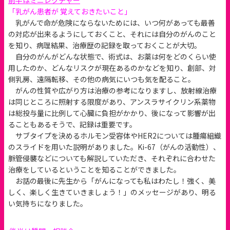
前半はミニレクチャー
「乳がん患者が 覚えておきたいこと」
乳がんで命が危険にならないためには、いつ何があっても最善
の対応が出来るようにしておくこと、それには自分のがんのこと
を知り、病理結果、治療歴の記録を取っておくことが大切。
自分のがんがどんな状態で、術式は、お薬は何をどのくらい使
用したのか、どんなリスクが現在あるのかなどを知り、創部、対
側乳房、遠隔転移、その他の病気にいつも気を配ること。
がんの性質や広がり方は治療の参考になりますし、放射線治療
は同じところに照射する限度があり、アンスラサイクリン系薬物
は総投与量に比例して心臓に負担がかかり、後になって影響が出
ることもあるそうで、記録は重要です。
サブタイプを決めるホルモン受容体やHER2については腫瘍組織
のスライドを用いた説明がありました。Ki-67（がんの活動性）、
脈管侵襲などについても解説していただき、それぞれに合わせた
治療をしているということを知ることができました。
お話の最後に先生から「がんになっても私はわたし！強く、美
しく、楽しく生きていきましょう！」のメッセージがあり、明る
い気持ちになりました。