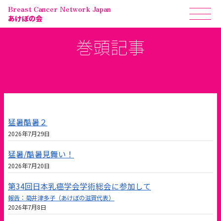
Breast Cancer Network Japan
あけぼの会
巻頭記事
猛暑酷暑２
2026年7月29日
猛暑/酷暑見舞い！
2026年7月20日
第34回日本乳癌学会学術総会に参加して
報告：菊井津多子（あけぼの滋賀代表）
2026年7月8日