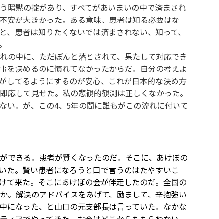
う暗黙の掟があり、すべてがあいまいの中で済まされ
不安が大きかった。ある意味、患者は知る必要はな
と、患者は知りたくないでは済まされない、知って、
。
れの中に、ただぽんと落とされて、果たして対応でき
事を決めるのに慣れてなかったからだ。自分の考えよ
がしてるようにするのが安心、これが日本的な決め方
即応して見せた。私の悲観的観測は正しくなかった。
ない。が、この4、5年の間に誰もがこの流れに付いて
ができる。患者が賢くなったのだ。そこに、あけぼの
いた。賢い患者になろうと口で言うのはたやすいこ
けて来た。そこにあけぼの会が伴走したのだ。全国の
か。解決のアドバイスをあげて、励まして、辛抱強い
中になった、と山口の元支部長は言っていた。なかな
ティアでやってきた。お金はどこからももらわない。