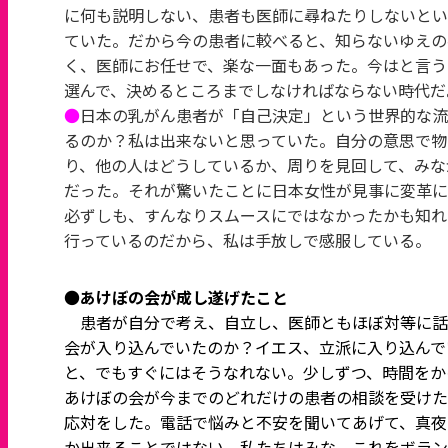
に何も説明しない、患者も医師に尋ねたりしないとい
ていた。だから今の患者に較べると、知らないゆえの
く、医師にお任せで、楽な一面もあった。今はと言う
選んで、決めるところまでしなければならない時代だ
●
日本の乳がん患者が「自己決定」という世界的な流
るのか？私は出来ないと思っていた。自分の意思で物
り、他の人はどうしているか、周りを見回して、みな
だった。それが驚いたことに日本女性が見事に変革に
必ずしも、すんなりスムースにではなかったかも知れ
行っているのだから、私は手放しで感服している。
●
あけぼの会が成し遂げたこと
患者が自分で考え、自立し、医師ともほぼ対等に話
会が入り込んでいたのか？イエス、立派に入り込んで
と、でもすぐにはそうなれない。少しずつ、時間をか
あけぼの会が今までのどれだけの患者の相談を受けた
応対をした。電話で悩みと不安を聞いてあげて、真夜
か出来ることではない。私たちはみな、これをボラン