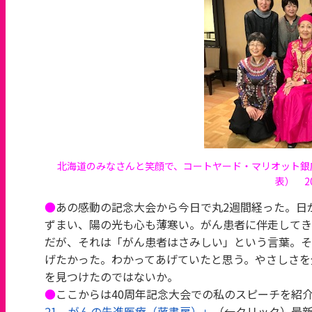
北海道のみなさんと笑顔で、コートヤード・マリオット
表） 20
●
あの感動の記念大会から今日で丸2週間経った。日
ずまい、陽の光も心も薄寒い。がん患者に伴走してき
だが、それは「がん患者はさみしい」という言葉。そ
げたかった。わかってあげていたと思う。やさしさを
を見つけたのではないか。
●
ここからは40周年記念大会での私のスピーチを紹
21 がんの先進医療（蕗書房）」
（←クリック）最