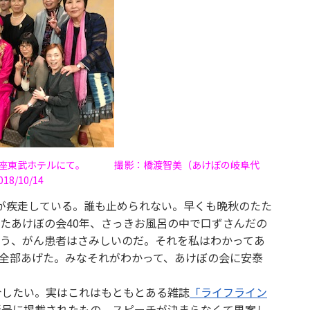
銀座東武ホテルにて。 撮影：橋渡智美（あけぼの岐阜代
18/10/14
が疾走している。誰も止められない。早くも晩秋のたた
たあけぼの会40年、さっきお風呂の中で口ずさんだの
う、がん患者はさみしいのだ。それを私はわかってあ
全部あげた。みなそれがわかって、あけぼの会に安泰
介したい。実はこれはもともとある雑誌
「ライフライン
新号に掲載されたもの。スピーチが決まらなくて思案し