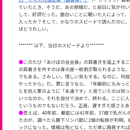
ていたとき、そうだ、あの原稿だ、と前日に気が付い
して、好評だった。面白いことに聴いた人によって、
入ったか？そして、かなりのスピードで読んだのに、
ほどうれしい。
******* 以下、当日のスピーチより*******
●
このたび「あけぼの会会長」の肩書きを返上するこ
の肩書きを外すのは身の皮一枚剥ぎ取られるような、
でもある。さみしい。惜しい気もする。なのに、何故
やったから」だ。更に言うなら、「年齢的にもみっと
とを巨人軍のように「永遠です」と見ていたのは知っ
いつなのか。それを自分で決めて、終わる。ここに人
というものでもないだろう。正直、遅すぎた感さえあ
●
思えば、40年前、厳密には41年前、37歳で乳が
たのが、調べたら腋下リンパ節に2個の転移が判明、
ックになった。情報は殆どなく、ただ単に再発すれば