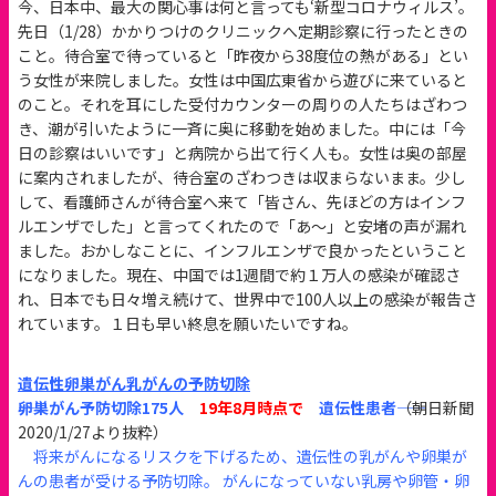
今、日本中、最大の関心事は何と言っても‘新型コロナウィルス’。
先日（1/28）かかりつけのクリニックへ定期診察に行ったときの
こと。待合室で待っていると「昨夜から38度位の熱がある」とい
う女性が来院しました。女性は中国広東省から遊びに来ていると
のこと。それを耳にした受付カウンターの周りの人たちはざわつ
き、潮が引いたように一斉に奥に移動を始めました。中には「今
日の診察はいいです」と病院から出て行く人も。女性は奥の部屋
に案内されましたが、待合室のざわつきは収まらないまま。少し
して、看護師さんが待合室へ来て「皆さん、先ほどの方はインフ
ルエンザでした」と言ってくれたので「あ～」と安堵の声が漏れ
ました。おかしなことに、インフルエンザで良かったということ
になりました。現在、中国では1週間で約１万人の感染が確認さ
れ、日本でも日々増え続けて、世界中で100人以上の感染が報告さ
れています。１日も早い終息を願いたいですね。
遺伝性卵巣がん乳がんの予防切除
――卵巣がん予防切除175人
19年8月時点で
遺伝性患者――
（朝日新聞
2020/1/27より抜粋）
将来がんになるリスクを下げるため、遺伝性の乳がんや卵巣が
んの患者が受ける予防切除。 がんになっていない乳房や卵管・卵