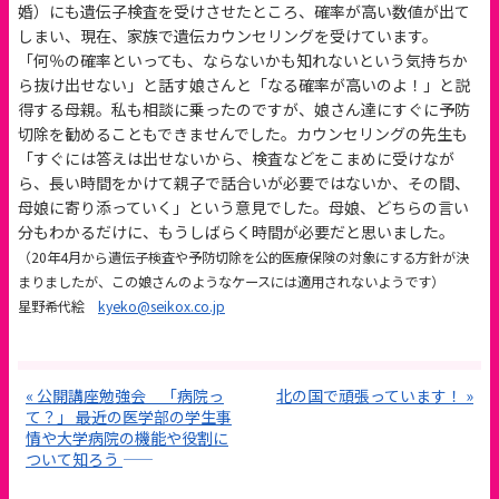
婚）にも遺伝子検査を受けさせたところ、確率が高い数値が出て
しまい、現在、家族で遺伝カウンセリングを受けています。
「何％の確率といっても、ならないかも知れないという気持ちか
ら抜け出せない」と話す娘さんと「なる確率が高いのよ！」と説
得する母親。私も相談に乗ったのですが、娘さん達にすぐに予防
切除を勧めることもできませんでした。カウンセリングの先生も
「すぐには答えは出せないから、検査などをこまめに受けなが
ら、長い時間をかけて親子で話合いが必要ではないか、その間、
母娘に寄り添っていく」という意見でした。母娘、どちらの言い
分もわかるだけに、もうしばらく時間が必要だと思いました。
（20年4月から遺伝子検査や予防切除を公的医療保険の対象にする方針が決
まりましたが、この娘さんのようなケースには適用されないようです）
星野希代絵
kyeko@seikox.co.jp
« 公開講座勉強会 「病院っ
北の国で頑張っています！ »
て？」 ――最近の医学部の学生事
情や大学病院の機能や役割に
ついて知ろう ――