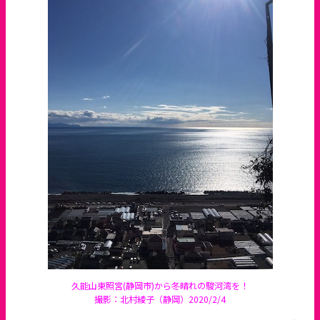
久能山東照宮(静岡市)から冬晴れの駿河湾を！
撮影：北村綾子（静岡）2020/2/4