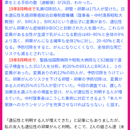
巣をとる手術の数（速報値）が26日、わかった。
19年8月時点で
乳房切除85人、卵管・卵巣は175人が受けた。日
本遺伝性乳癌卵巣癌総合診療制度機構（理事長・中村清吾昭和大
教授）が、BRCA１、BRCA2という遺伝子に変異があり、遺伝性
乳がん卵巣がん症候群(HBOC)と診断された人を調べた。これらの
変異がある女性が生涯で乳がんになる割合は40~90％と全体の9％
より高く、卵巣がんになる確率も全体1%に対し、20~60%と高く
なる。予防切除をすると、がんになりにくくなり、全体的な死亡
リスクも減るとされている。
19年8月時点で
、聖路加国際病院や昭和大病院など62施設で遺
伝子検査をした3517人を分析。約20％の691人にBRCA１、２の
変異があった。変異ありの約12%の85人が、予防切除をうけてい
た。卵巣がんのリスクを下げる卵管・卵巣の予防切除は、変異が
ある人の約25％の175人が受けていた。今回の調査では、適した
治療法を選ぶための検査を受け、がんが遺伝性と判明する人が増
えていた。中村理事長はこうした事例に対応できるよう「本人や
家族へのカウンセリングを充実させなければならない」と話す。
「遺伝性と判明する人が増えてきた」と記事にもありましたが、
私の友人も遺伝性の卵巣がんと判明。そこで、2人の娘さん達（未