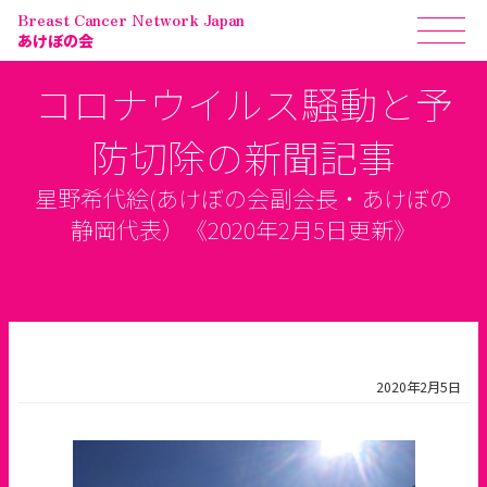
Breast Cancer Network Japan
あけぼの会
コロナウイルス騒動と予
防切除の新聞記事
星野希代絵(あけぼの会副会長・あけぼの
静岡代表）《2020年2月5日更新》
2020年2月5日