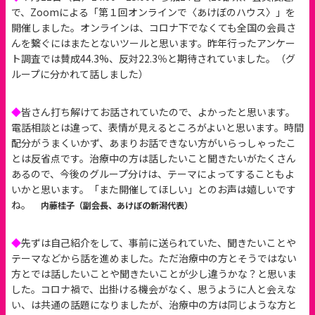
で、Zoomによる「第１回オンラインで〈あけぼのハウス〉」を
開催しました。オンラインは、コロナ下でなくても全国の会員さ
んを繋ぐにはまたとないツールと思います。昨年行ったアンケー
ト調査では賛成44.3%、反対22.3％と期待されていました。（グ
ループに分かれて話しました）
◆
皆さん打ち解けてお話されていたので、よかったと思います。
電話相談とは違って、表情が見えるところがよいと思います。時間
配分がうまくいかず、あまりお話できない方がいらっしゃったこ
とは反省点です。治療中の方は話したいこと聞きたいがたくさん
あるので、今後のグループ分けは、テーマによってすることもよ
いかと思います。「また開催してほしい」とのお声は嬉しいです
ね。
内藤桂子（副会長、あけぼの新潟代表）
◆
先ずは自己紹介をして、事前に送られていた、聞きたいことや
テーマなどから話を進めました。ただ治療中の方とそうではない
方とでは話したいことや聞きたいことが少し違うかな？と思いま
した。コロナ禍で、出掛ける機会がなく、思うように人と会えな
い、は共通の話題になりましたが、治療中の方は同じような方と