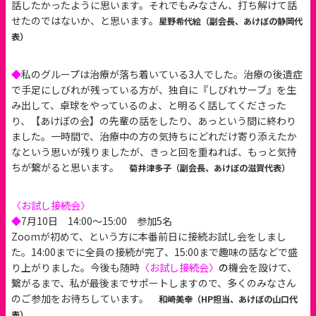
話したかったように思います。それでもみなさん、打ち解けて話
せたのではないか、と思います。
星野希代絵（副会長、あけぼの静岡代
表）
◆
私のグループは治療が落ち着いている3人でした。治療の後遺症
で手足にしびれが残っている方が、独自に『しびれサーブ』を生
み出して、卓球をやっているのよ、と明るく話してくださった
り、【あけぼの会】の先輩の話をしたり、あっという間に終わり
ました。一時間で、治療中の方の気持ちにどれだけ寄り添えたか
なという思いが残りましたが、きっと回を重ねれば、もっと気持
ちが繋がると思います。
菊井津多子（副会長、あけぼの滋賀代表）
〈お試し接続会〉
◆
7月10日 14:00〜15:00 参加5名
Zoomが初めて、という方に本番前日に接続お試し会をしまし
た。14:00までに全員の接続が完了、15:00まで趣味の話などで盛
り上がりました。今後も随時
〈お試し接続会〉
の
機会を設けて、
繋がるまで、私が最後までサポートしますので、多くのみなさん
のご参加をお待ちしています。
和崎美幸（HP担当、あけぼの山口代
表）