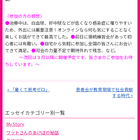
〈参加の方の感想〉
●
治療中は、白血球、好中球などが低くなり感染症に罹りやすい
ため、外出には厳重注意！オンラインなら何も気にすることなく
楽しくお話ができて最高でした。
●
前日に接続練習会があって初
心者には有難い。
●
自宅から気軽に参加し全国の皆さんにお会い
できて満足。
●
司会の力量不足で期待外れで残念、など。
～次回は９月以降に開催予定です、皆さまのご参加をお待
ちしています。～
« 「暑くて思考ゼロ」
患者会が教育現場で社会貢献
する時代 »
エッセイカテゴリー別一覧
My Story
ワットさんのあけぼの秘話