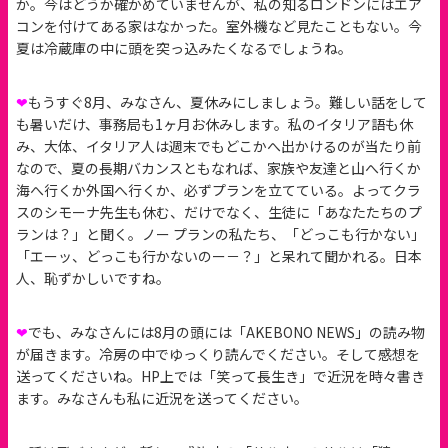
か。今はどうか確かめていませんが、私の知るロンドンにはエア
コンを付けてある家はなかった。室外機など見たこともない。今
夏は冷蔵庫の中に頭を突っ込みたくなるでしょうね。
❤
もうすぐ8月、みなさん、夏休みにしましょう。難しい話をして
も暑いだけ、事務局も1ヶ月お休みします。私のイタリア語も休
み、大体、イタリア人は週末でもどこかへ出かけるのが当たり前
なので、夏の長期バカンスともなれば、家族や友達と山へ行くか
海へ行くか外国へ行くか、必ずプランを立てている。よってクラ
スのシモーナ先生も休む、だけでなく、生徒に「あなたたちのプ
ランは？」と聞く。ノー プランの私たち、「どっこも行かない」
「エーッ、どっこも行かないのー－？」と呆れて聞かれる。日本
人、恥ずかしいですね。
❤
でも、みなさんには8月の頭には「AKEBONO NEWS」の読み物
が届きます。冷房の中でゆっくり読んでください。そして感想を
送ってくださいね。HP上では「笑って長生き」で近況を時々書き
ます。みなさんも私に近況を送ってください。