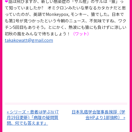
❤
話は飛びますが、新しい感染症の「サル痘」のサルは「猿」っ
て知っていましたか? オミクロンみたいな単なるカタカナだと思
っていたのが、英語でMonkeypox, モンキー、猿でした。日本で
も第1号が見つかったという今朝のニュース、不気味ですね、ワク
チン5回目もありそう。とにかく、熱波にも猿にも負けずに涼しい
初秋の風をみんなで待ちましょう！
（ワット）
takakowatt@gmail.com
« シリーズ・患者は学ぶⅣ(7
日本乳癌学会理事長挨拶（学
月19日更新)「病理の疑問質
会HPより1部抜粋） »
問、何でも答えます」