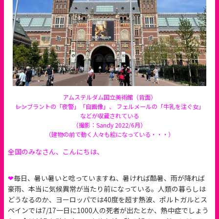
アムステルダム国立美術館（背面）
――レンブラントの「夜警」「自画像」、 フェルメールの「牛乳を注ぐ女」
などが収蔵されている
（撮影：Sandy 2022/6月）
（建物の前で動く人々も絵になっている・・・）
全国のみなさん、こんにちは、
❤
毎日、暑い暑いと唸っていますね、暑ければ酷暑、雨が降れば
豪雨、本当に気候異常が当たり前になっている。人類の暮らしは
どうなるのか、ヨーロッパでは40度を超す熱波、ポルトガルとス
ペインでは7/17一日に1000人の死者が出たとか、熱中症でしょう