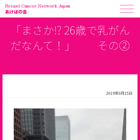
Breast Cancer Network Japan
あけぼの会
「まさか⁉︎ 26歳で乳がん
だなんて！」 その②
2019年3月15日