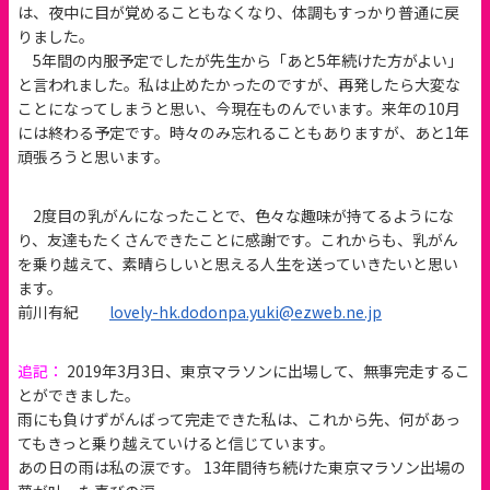
は、夜中に目が覚めることもなくなり、体調もすっかり普通に戻
りました。
5年間の内服予定でしたが先生から「あと5年続けた方がよい」
と言われました。私は止めたかったのですが、再発したら大変な
ことになってしまうと思い、今現在ものんでいます。来年の10月
には終わる予定です。時々のみ忘れることもありますが、あと1年
頑張ろうと思います。
2度目の乳がんになったことで、色々な趣味が持てるようにな
り、友達もたくさんできたことに感謝です。これからも、乳がん
を乗り越えて、素晴らしいと思える人生を送っていきたいと思い
ます。
前川有紀
lovely-hk.dodonpa.yuki@ezweb.ne.jp
追記：
2019年3月3日、東京マラソンに出場して、無事完走するこ
とができました。
雨にも負けずがんばって完走できた私は、これから先、何があっ
てもきっと乗り越えていけると信じています。
あの日の雨は私の涙です。 13年間待ち続けた東京マラソン出場の