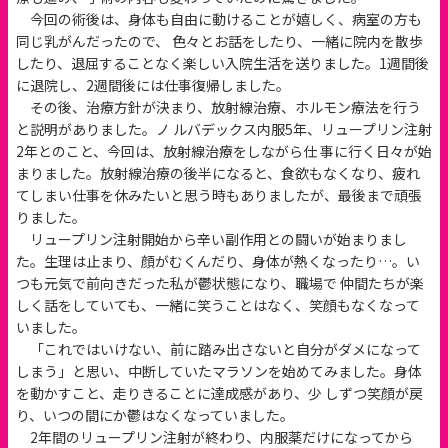
今回の術後は、身体も自由に動けることが嬉しく、病室の方も
同じ乳がんだったので、 色々とお話をしたり、一緒に院内を散歩
したり、退屈することなく楽しい入院生活を送りました。1週間後
に退院し、2週間後には仕事復帰しました。
その後、治療方針が決まり、放射線治療、ホルモン療法を行う
と説明がありました。ノ ルバデックス内服5年、リュープリン注射
2年とのこと、今回は、放射線治療をしながら仕 事に行く日々が始
まりました。放射線治療の後半になると、食欲もなくなり、疲れ
てしまい仕事を休みたいと思う時もありましたが、最後まで頑張
りました。
リュープリン注射開始から辛い副作用との闘いが始まりまし
た。生理は止まり、顔がむくんだり、身体が熱くなったり…。い
つも元気で前向きだった私が鬱状態になり、職場で 仲間たちが楽
しく話をしていても、一緒に笑うことはなく、笑顔もなくなって
いました。
「これではいけない、前に踏み出さないと自分がダメになって
しまう」と思い、中断していたマラソンを始めてみました。身体
を動かすこと、走りきることに達成感があり、少 しずつ笑顔が戻
り、いつの間にか鬱はなくなっていました。
2年間のリュープリン注射が終わり、内服薬だけになってから