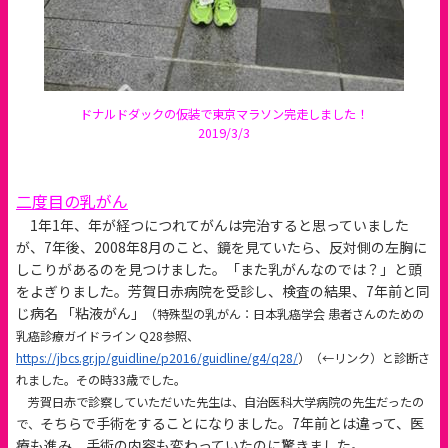
ドナルドダックの仮装で東京マラソン完走しました！
2019/3/3
二度目の乳がん
1年1年、年が経つにつれてがんは完治すると思っていました
が、7年後、2008年8月のこと、鏡を見ていたら、反対側の左胸に
しこりがあるのを見つけました。「また乳がんなのでは？」と頭
をよぎりました。芳賀日赤病院を受診し、検査の結果、7年前と同
じ病名 「粘液がん」
（特殊型の乳がん：日本乳癌学会 患者さんのための
乳癌診療ガイドライン Q28参照、
https://jbcs.gr.jp/guidline/p2016/guidline/g4/q28/
）（←リンク）
と診断さ
れました。
その時33歳でした。
芳賀日赤で診察していただいた先生は、自治医科大学病院の先生だったの
そちらで手術をすることになりました。7年前とは違って、医
で、
療も進み、手術の内容も変わっていたのに驚きました。