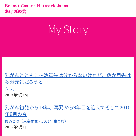
Breast Cancer Network Japan
あけぼの会
My Story
乳がんとともに〜数年先は分からないけれど、数か月先は
多分元気だろうと…
クララ
2016年9月15日
乳がん初発から19年、再発から9年目を迎えてそして2016
年8月の今
榎みどり（東京在住・1951年生まれ）
2016年9月1日