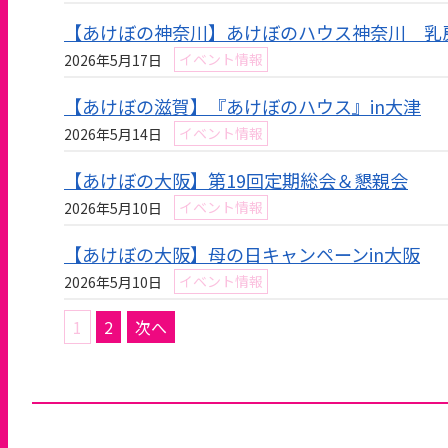
【あけぼの神奈川】あけぼのハウス神奈川 乳
イベント情報
2026年5月17日
【あけぼの滋賀】『あけぼのハウス』in大津
イベント情報
2026年5月14日
【あけぼの大阪】第19回定期総会＆懇親会
イベント情報
2026年5月10日
【あけぼの大阪】母の日キャンペーンin大阪
イベント情報
2026年5月10日
投
1
2
次へ
稿
の
ペ
ー
ジ