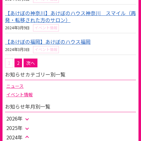
【あけぼの神奈川】あけぼのハウス神奈川 スマイル（再
発・転移された方のサロン）
2024年3月9日
イベント情報
【あけぼの福岡】あけぼのハウス福岡
2024年3月3日
イベント情報
投
1
2
次へ
稿
お知らせカテゴリー別一覧
の
ペ
ニュース
ー
ジ
イベント情報
送
り
お知らせ年月別一覧
2026年
2025年
2024年