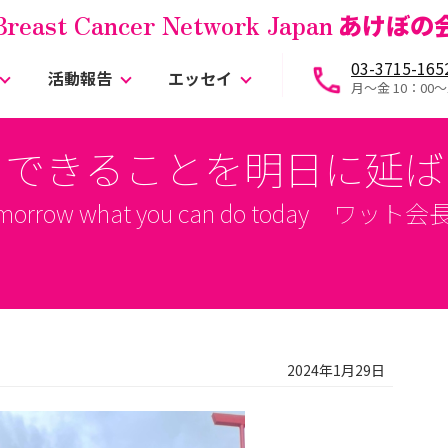
Breast Cancer Network Japan
あけぼの
03-3715-165
活動報告
エッセイ
月～金 10：00〜
日できることを明日に延ば
til tomorrow what you can do today ワ
2024年1月29日