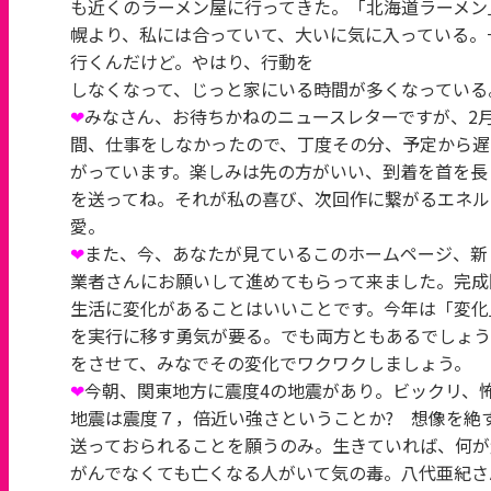
も近くのラーメン屋に行ってきた。「北海道ラーメン
幌より、私には合っていて、大いに気に入っている。
行くんだけど。やはり、行動を
しなくなって、じっと家にいる時間が多くなっている
❤
みなさん、お待ちかねのニュースレターですが、2
間、仕事をしなかったので、丁度その分、予定から遅
がっています。楽しみは先の方がいい、到着を首を長
を送ってね。それが私の喜び、次回作に繋がるエネル
愛。
❤
また、今、あなたが見ているこのホームページ、新
業者さんにお願いして進めてもらって来ました。完成
生活に変化があることはいいことです。今年は「変化
を実行に移す勇気が要る。でも両方ともあるでしょう
をさせて、みなでその変化でワクワクしましょう。
❤
今朝、関東地方に震度4の地震があり。ビックリ、
地震は震度７，倍近い強さということか? 想像を絶
送っておられることを願うのみ。生きていれば、何が
がんでなくても亡くなる人がいて気の毒。八代亜紀さ