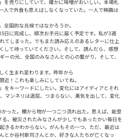
」を売りにしていて、確かに味噌がおいしい。本場札
一人で外食も思えばしなくなっていた。一人で映画は
。全国的な兆候ではなかろうか。
月5日に完成し、順次お手元に届く予定です。私が3週
れてしまった。でもまた読み応えのあるレターに仕上
くして待っていてください。そして、読んだら、感想
ギーの元、全国のみなさんとの心の繋がり、そして、
しく生まれ変わります。昨年から
間近！これも楽しみにしていてね。
」をキーワードにしたい。変化にはアイディアとそれ
、マンネリは退屈、つまらない、勇気を出して、変化
怖かった。棚から物が一つ二つ流れ出た。思えば、能登
する。被災されたみなさんが少しでもあったかい毎日を
起きるかわからない。がんもその一つ、ただ、最近は
んとか谷村新司さんとか、好きな人たちが亡くなっ