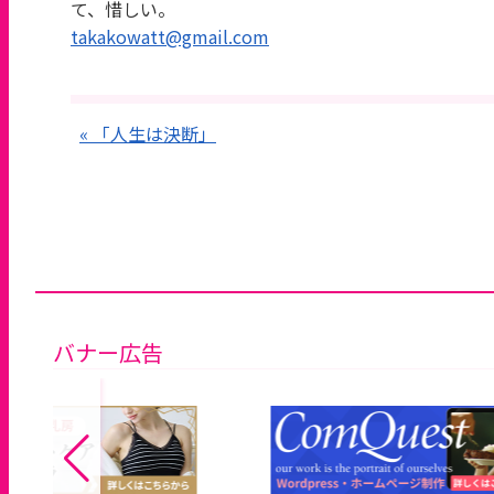
て、惜しい。
takakowatt@gmail.com
« 「人生は決断」
バナー広告