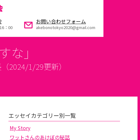
会
2
お問い合わせフォーム
16：00
akebonotokyo2020@gmail.com
すな」
ット会長（2024/1/29更新）
エッセイカテゴリー別一覧
My Story
ワットさんのあけぼの秘話