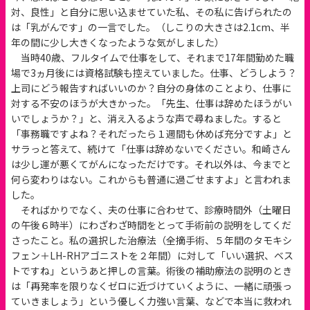
対、良性」と自分に思い込ませていた私、その私に告げられたの
は「乳がんです」の一言でした。（しこりの大きさは2.1cm、半
年の間に少し大きくなったような気がしました）
当時40歳、フルタイムで仕事をして、それまで17年間勤めた職
場で3ヵ月後には資格試験も控えていました。仕事、どうしよう？
上司にどう報告すればいいのか？自分の身体のことより、仕事に
対する不安のほうが大きかった。「先生、仕事は辞めたほうがい
いでしょうか？」と、消え入るような声で尋ねました。すると
「事務職ですよね？それだったら１週間も休めば充分ですよ」と
サラっと答えて、続けて「仕事は辞めないでください。和崎さん
は少し運が悪くてがんになっただけです。それ以外は、今までと
何ら変わりはない。これからも普通に過ごせますよ」と言われま
した。
そればかりでなく、夫の仕事に合わせて、診療時間外（土曜日
の午後６時半）にわざわざ時間をとって手術前の説明をしてくだ
さったこと。私の選択した治療法（全摘手術、５年間のタモキシ
フェン＋LH-RHアゴニストを２年間）に対して「いい選択、ベス
トですね」というあと押しの言葉。術後の補助療法の説明のとき
は「再発率を限りなくゼロに近づけていくように、一緒に頑張っ
ていきましょう」という優しく力強い言葉、などで本当に救われ