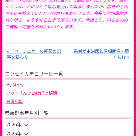
かどうか、とにかくご指名を受けて緊張しましたが、前任の下川
さんにも教えていただきながら進めています。会長に叱咤激励さ
れながら、ようやくここまで来ています。今後とも、みなさんの
ご理解・応援をおねがいいたします。
« 「ベージニオ」の新薬の記
患者が主治医と信頼関係を築
事を読んで
くには »
エッセイカテゴリー別一覧
My Story
ワットさんのあけぼの秘話
巻頭記事
巻頭記事年月別一覧
2026年
2025年