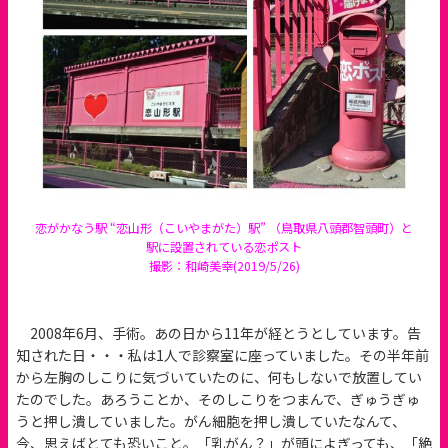
恋がかなう駅 “恋山形（こいやまがた）駅” （鳥取県八頭郡智頭町）と
駅に設置されている恋ポスト
撮影：和崎美幸(2019/5/26)
2008年6月、手術。あの日から11年が経とうとしています。告
知された日・・・私は1人で診察室に座っていました。その半年前
から左胸のしこりに気づいていたのに、何もしないで放置してい
たのでした。あろうことか、そのしこりをつまんで、ぎゅうぎゅ
うと押し潰していました。がん細胞を押し潰していたなんて、
今、思えばとても恐いこと。「乳がん？」が頭によぎっても、「絶