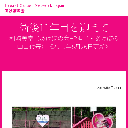
Breast Cancer Network Japan
あけぼの会
術後11年目を迎えて
和崎美幸（あけぼの会HP担当・あけぼの
山口代表）《2019年5月26日更新》
2019年5月26日