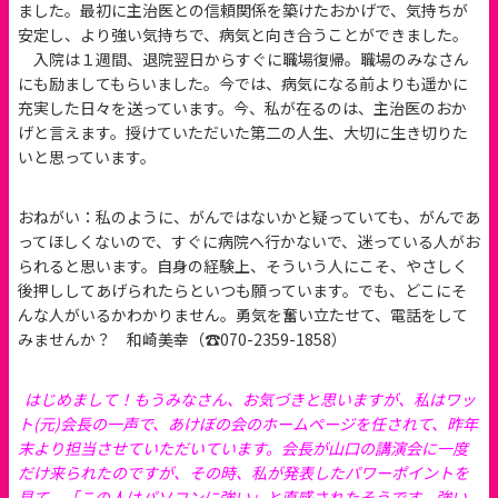
ました。最初に主治医との信頼関係を築けたおかげで、気持ちが
安定し、より強い気持ちで、病気と向き合うことができました。
入院は１週間、退院翌日からすぐに職場復帰。職場のみなさん
にも励ましてもらいました。今では、病気になる前よりも遥かに
充実した日々を送っています。今、私が在るのは、主治医のおか
げと言えます。授けていただいた第二の人生、大切に生き切りた
いと思っています。
おねがい：私のように、がんではないかと疑っていても、がんであ
ってほしくないので、すぐに病院へ行かないで、迷っている人がお
られると思います。自身の経験上、そういう人にこそ、やさしく
後押ししてあげられたらといつも願っています。でも、どこにそ
んな人がいるかわかりません。勇気を奮い立たせて、電話をして
みませんか？ 和崎美幸（☎︎070-2359-1858）
はじめまして！もうみなさん、お気づきと思いますが、私はワッ
ト(元)会長の一声で、あけぼの会のホームページを任されて、昨年
末より担当させていただいています。会長が山口の講演会に一度
だけ来られたのですが、その時、私が発表したパワーポイントを
見て、「この人はパソコンに強い」と直感されたそうです。強い