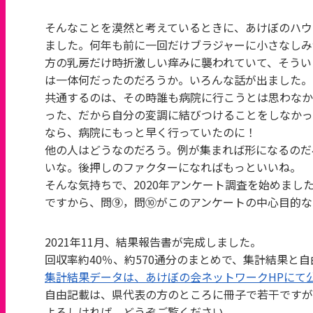
そんなことを漠然と考えているときに、あけぼのハウ
ました。何年も前に一回だけブラジャーに小さなしみ
方の乳房だけ時折激しい痒みに襲われていて、そうい
は一体何だったのだろうか。いろんな話が出ました。
共通するのは、その時誰も病院に行こうとは思わなか
った、だから自分の変調に結びつけることをしなかっ
なら、病院にもっと早く行っていたのに！
他の人はどうなのだろう。例が集まれば形になるのだ
いな。後押しのファクターになればもっといいね。
そんな気持ちで、2020年アンケート調査を始めまし
ですから、問⑨，問⑩がこのアンケートの中心目的な
2021年11月、結果報告書が完成しました。
回収率約40％、約570通分のまとめで、集計結果と
集計結果データは、あけぼの会ネットワークHPにて
自由記載は、県代表の方のところに冊子で若干ですが
よろしければ、どうぞご覧ください。