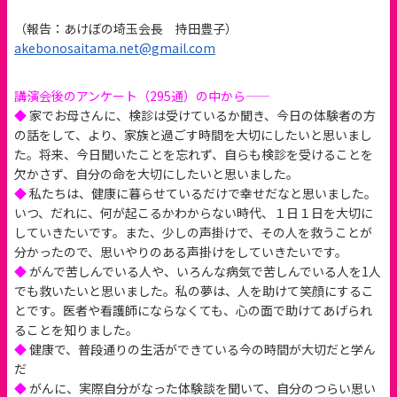
（報告：あけぼの埼玉会長 持田豊子）
akebonosaitama.net@gmail.com
――講演会後のアンケート（295通）の中から――
◆
家でお母さんに、検診は受けているか聞き、今日の体験者の方
の話をして、より、家族と過ごす時間を大切にしたいと思いまし
た。将来、今日聞いたことを忘れず、自らも検診を受けることを
欠かさず、自分の命を大切にしたいと思いました。
◆
私たちは、健康に暮らせているだけで幸せだなと思いました。
いつ、だれに、何が起こるかわからない時代、１日１日を大切に
していきたいです。また、少しの声掛けで、その人を救うことが
分かったので、思いやりのある声掛けをしていきたいです。
◆
がんで苦しんでいる人や、いろんな病気で苦しんでいる人を1人
でも救いたいと思いました。私の夢は、人を助けて笑顔にするこ
とです。医者や看護師にならなくても、心の面で助けてあげられ
ることを知りました。
◆
健康で、普段通りの生活ができている今の時間が大切だと学ん
だ
◆
がんに、実際自分がなった体験談を聞いて、自分のつらい思い