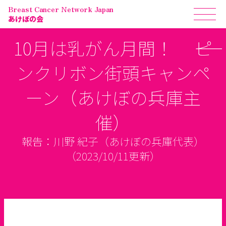
Breast Cancer Network Japan
あけぼの会
10月は乳がん月間！ ――ピ
ンクリボン街頭キャンペ
ーン（あけぼの兵庫主
催）
報告：川野 紀子（あけぼの兵庫代表）
（2023/10/11更新）