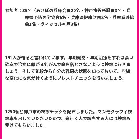
参加者：
35
名（あけぼの兵庫会員
20
名・神戸市役所職員
3
名・兵
庫県予防医学協会
6
名・兵庫県健康財団
2
名・兵庫看護協
会
1
名・ヴィッセル神戸
3
名）
1
9
1
人が罹ると言われています。早期発見・早期治療をすれば高い
確率で治癒に繋がる乳がんで命を落とさないように検診に行きま
しょう。そして普段から自分の乳房の状態を知っておいて、些細
な変化にも気が付くようにブレストチェックを行いましょう。
1250
個と神戸市の検診チラシを配布しました。マンモグラフィ検
診車も出していただいたので、道行く人で該当する人には検診も
受けてもらいました。