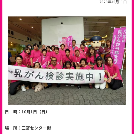
2023年10月11日
日 時：
10
月
1
日（日）
場 所：三宮センター街