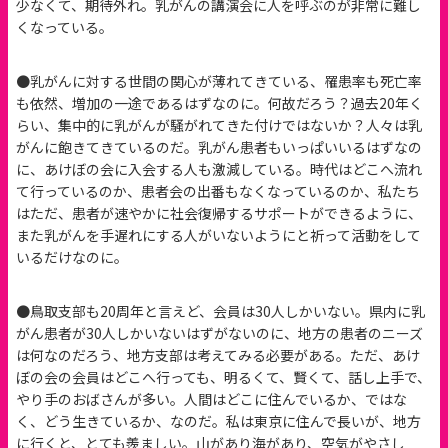
少なくて、期待外れ。乳がんの講演会に人を呼ぶのが非常に難し
くなっている。
●乳がんに対する世間の関心が薄れてきている、罹患率も死亡率
も依然、増加の一途であるはずなのに。何故だろう？過去20年く
らい、集中的に乳がんが騒がれてきた付けではないか？人々は乳
がんに飽きてきているのだ。乳がん患者もいっぱいいるはずなの
に、あけぼの会に入会する人も激減している。時代はどこへ流れ
て行っているのか、患者会の出番もなくなっているのか、私たち
はただ、患者が速やかに社会復帰するサポートができるように、
また乳がんを手遅れにする人がいないようにと祈って活動をして
いるだけなのに。
●鳥取支部も20周年と言えど、会員は30人しかいない。県内に乳
がん患者が30人しかいないはずがないのに、地方の患者のニーズ
は何なのだろう、地方支部は考えてみる必要がある。ただ、あけ
ぼの会の会員はどこへ行っても、明るくて、賢くて、話し上手で、
やり手のおばさんが多い。人間はどこに住んでいるか、ではな
く、どう生きているか、なのだ。私は東京に住んで長いが、地方
に行くと、とても羨ましい。山があり海があり、空気がやさし