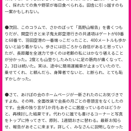
く、採れたての魚や野菜が毎日食べられる。田舎に引っ越すのも
一案かもしれない。
●次回、このコラムで、さかのぼって「高野山報告」を書くつも
りだが、関空行きと米子鬼太郎空港行きの共通項はゲートが69番
と68番で、羽田空港の一番端っこだったこと、400メートルも歩か
ないと辿り着かない。歩きには日ごろから自信があると思ってい
たが、長距離を全速力で歩くのは老齢の私にはかなり堪えること
が分かった。2度とも山登りしたみたいに足の筋肉が痛くなって、
2，3日は続いた。実は、途中に簡易運搬車が止まっていたので、
乗せてくれ、と頼んだら、身障者でないと、と断られ、とても恥
ずかしかった。
●さて、あけぼの会のホームページが一新されたのにお気づきで
すよね、その時、全面改装で会長の月ごとの巻頭言をなくしたの
です。会長の独り言が1か月もあそこに居座っているのはどうか
と、再検討した結果です。代わりに誰でも書けるコーナーと写真
をトップに持ってきて、原則、1週間おきに替わる。最新お知ら
せ、報告があそこに来ます。詳しく、みなさんに説明しなかった