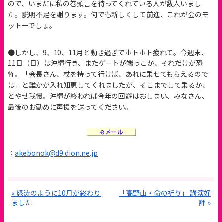
ので、いまだに私の巻頭言を待ってくれている人が数人いまし
た。説明不足を謝ります。何でも新しくして前進、これが会のモ
ットーでしょ。
●しかし、9、10、11月と動き過ぎでホトホト疲れて。今週末、
11日（日）は沖縄行き、またゲートが端っこか、それだけが恐
怖。「会長さん、杖を持って行けば、あれに乗せてもらえるので
は」と誰かが入れ知恵してくれましたが、そこまでして乗るか、
とやせ我慢。沖縄が終われば今年の回遊はおしまい、みなさん、
最後のお勤めに声援を送ってください。
：
akebonok@d9.dion.ne.jp
« 怒涛のように10月が終わり
「高野山・命の祈り」 講演好
ました
評 »