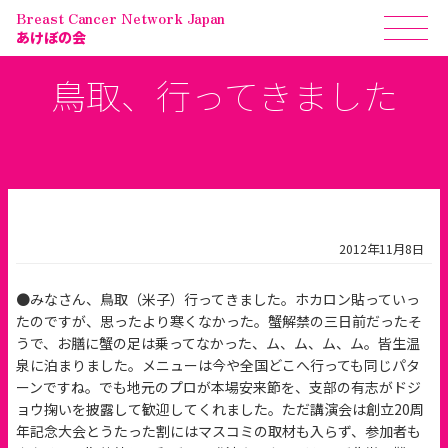
Breast Cancer Network Japan
あけぼの会
鳥取、行ってきました
2012年11月8日
●みなさん、鳥取（米子）行ってきました。ホカロン貼っていっ
たのですが、思ったより寒くなかった。蟹解禁の三日前だったそ
うで、お膳に蟹の足は乗ってなかった、ム、ム、ム、ム。皆生温
泉に泊まりました。メニューは今や全国どこへ行っても同じパタ
ーンですね。でも地元のプロが本場安来節を、支部の有志がドジ
ョウ掬いを披露して歓迎してくれました。ただ講演会は創立20周
年記念大会とうたった割にはマスコミの取材も入らず、参加者も