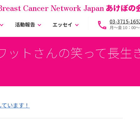
Breast Cancer Network Japan
あけぼの
03-3715-165
活動報告
エッセイ
月～金 10：00〜
ワットさんの笑って長生
ちしています！