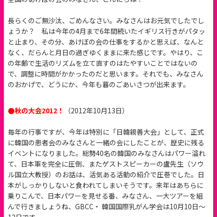
長らくのご無沙汰、ごめんなさい。みなさんはお元気でしたでし
ょうか？ 私は今年の4月まで6年間続いたイギリス行きがパタッ
と止まり、その分、あけぼの会の仕事をするかと思えば、なんと
なく、だらんと月日の過ぎゆくままに来た感じです。やはり、こ
の年齢で生活のリズムを立て直すのはたやすいことではないの
で、調整に時間がかかったのだと思います。それでも、みなさん
のおかげで、どうにか、今年も暮のごあいさつが出来ます。
●秋の大会2012！
（2012年10月13日）
毎年の行事ですが、今年は特別に「日韓親善大会」として、正式
に韓国の患者会のみなさんと一緒の会にしたことが、歴史に残る
イベントになりました。総勢40名の韓国のみなさんはパワー溢れ
て、日本軍を完全に圧倒、またゲストスピーカーの盧先生（ソウ
ル国立大教授）のお話は、活気ある活動の紹介で圧巻でした。日
本がしっかりしないと食われてしまいそうです。来年はあちらに
乗りこんで、日本パワーを見せる番、みなさん、一大ツアーを組
んで行きましょうね、GBCC・ 韓国国際乳がん学会は10月10日～