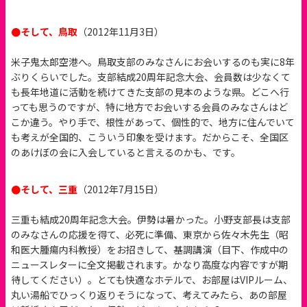
●そして、鳥取
（2012年11月3日）
米子鬼太郎空港へ。鳥取支部のみなさんにお会いするのも実に8年
ぶりくらいでした。支部結成20周年記念大会、会員数は少なくて
も長年地道に活動を続けてきた支部の見本のような県。どこへ行
っても思うのですが、特に地方でお会いする会員のみなさんはど
こか違う。やり手で、根性があって、個性的で、地方に住んでいて
も考えが全国的、こういう印象を受けます。だからこそ、全国区
のあけぼの会に入会していると言えるのかも、です。
●そして、三重
（2012年7月15日）
三重も結成20周年記念大会。伊勢は暑かった。小野支部長は支部
のみなさんの応援を得て、必死に準備、東京から佐々木先生（昭
和医大腫瘍内科教授）をお招きして、基調講演（目下、作成中の
ニュースレターに全文掲載されます。かなり高度な内容ですが期
待してください）。とても快適なホテルで、お部屋はVIPルーム、
丸い湯船でひっくり返りそうになって、考えてみたら、あの部屋