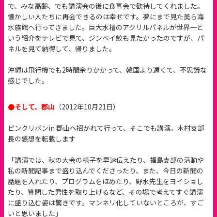
で、みな高齢、でも講演会の後に食事会で歓待してくれました。
懐かしい人たちに再会できるのは幸せです。夢にまで見た美ら海
水族館へ行ってきました。巨大水槽のアクリルパネルが世界一と
いう紹介をテレビで見て、ジンベイ鮫も見たかったのですが、パ
ネルを見て納得して、帰りました。
沖縄は飛行機でも2時間余りかかって、韓国より遠くて、不思議な
感じでした。
●そして、郡山
（2012年10月21日）
ピンクリボンin 郡山へ招かれて行って、そこでも講演。木村支部
長の感想を転載します
「講演では、秋の大会の様子を早速伝えたり、福島支部の活動や
私の新聞記事まで盛り込んでくださったり、また、今日の新聞の
話題を入れたり、プログラムをほめたり、野水先生をヨイショし
たり、質問した男性を取り上げるなど、その場で考えてすぐ講演
に盛り込む姿は驚きです。マンネリ化していないところが、すご
いと思いました」