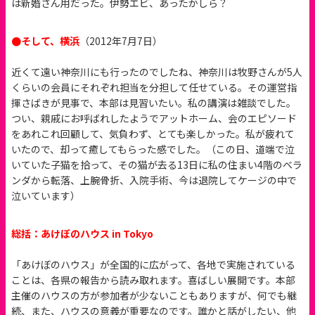
は新婚さん用だった。伊勢エビ、あったかしら？
●そして、横浜
（2012年7月7日）
近くて遠い神奈川にも行ったのでしたね、神奈川は牧野さんが5人
くらいの会員にそれぞれ担当を分担して任せている。その運営指
揮さばきが見事で、本部は見習いたい。私の講演は雑談でした。
つい、親戚にお呼ばれしたようでアットホーム、会のエピソード
をあれこれ回顧して、気負わず、とても楽しかった。私が疲れて
いたので、却って癒してもらった感でした。（この日、道端で泣
いていた子猫を拾って、その猫が去る13日に私の住まい4階のベラ
ンダから転落、上腕骨折、入院手術、今は退院してケージの中で
泣いています）
総括：あけぼのハウス in Tokyo
「あけぼのハウス」が全国的に広がって、各地で実施されている
ことは、各県の報告から読み取れます。喜ばしい展開です。本部
主催のハウスの方が参加者が少ないこともありますが、何でも継
続、また、ハウスの意義が重要なのです。誰かと話がしたい、他