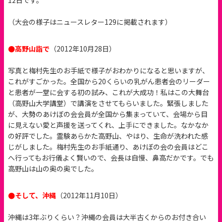
12日です。
（大会の様子はニュースレター129に掲載されます）
●高野山詣で
（2012年10月28日）
写真と梅村先生のお手紙で様子がおわかりになると思いますが、
これがすごかった。全国から20くらいの乳がん患者会のリーダー
と患者が一堂に会する初の試み、これが大成功！私はこの大舞台
（高野山大学講堂）で講演をさせてもらいました。緊張しました
が、大勢のあけぼの会会員が全国から集まっていて、会場から目
に見えない愛と声援を送ってくれ、上手にできました。なかなか
の好評でした。霊験あらかた高野山、やはり、生命が洗われた感
じがしました。梅村先生のお手紙通り、あけぼの会の会員はどこ
へ行ってもお行儀よく賢いので、会長は自慢、鼻高だかです。でも
高野山は山の奥の奥でした。
●そして、沖縄
（2012年11月10日）
沖縄は3年ぶりくらい？沖縄の会員は大半古くからのお付き合い