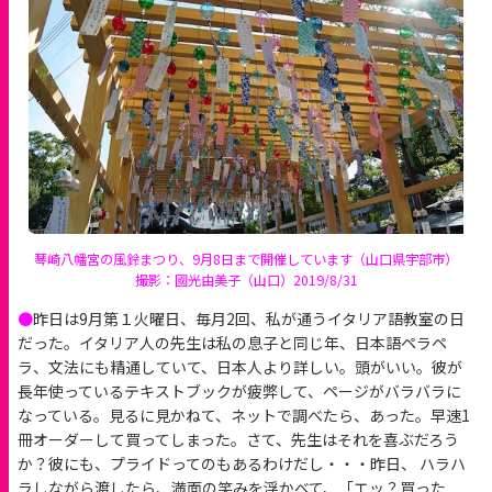
琴崎八幡宮の風鈴まつり、9月8日まで開催しています（山口県宇部市）
撮影：國光由美子（山口）2019/8/31
●
昨日は9月第１火曜日、毎月2回、私が通うイタリア語教室の日
だった。イタリア人の先生は私の息子と同じ年、日本語ペラペ
ラ、文法にも精通していて、日本人より詳しい。頭がいい。彼が
長年使っているテキストブックが疲弊して、ページがバラバラに
なっている。見るに見かねて、ネットで調べたら、あった。早速1
冊オーダーして買ってしまった。さて、先生はそれを喜ぶだろう
か？彼にも、プライドってのもあるわけだし・・・昨日、 ハラハ
ラしながら渡したら、満面の笑みを浮かべて、「エッ？買った