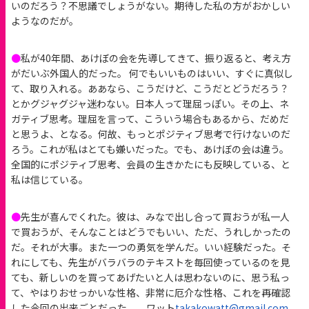
いのだろう？不思議でしょうがない。期待した私の方がおかしい
ようなのだが。
●
私が40年間、あけぼの会を先導してきて、振り返ると、考え方
がだいぶ外国人的だった。 何でもいいものはいい、すぐに真似し
て、取り入れる。ああなら、こうだけど、こうだとどうだろう？
とかグジャグジャ迷わない。日本人って理屈っぽい。その上、ネ
ガティブ思考。理屈を言って、こういう場合もあるから、だめだ
と思うよ、となる。何故、もっとポジティブ思考で行けないのだ
ろう。これが私はとても嫌いだった。でも、あけぼの会は違う。
全国的にポジティブ思考、会員の生きかたにも反映している、と
私は信じている。
●
先生が喜んでくれた。彼は、みなで出し合って買おうが私一人
で買おうが、そんなことはどうでもいい、ただ、うれしかったの
だ。それが大事。また一つの勇気を学んだ。いい経験だった。そ
れにしても、先生がバラバラのテキストを毎回使っているのを見
ても、新しいのを買ってあげたいと人は思わないのに、思う私っ
て、やはりおせっかいな性格、非常に厄介な性格、これを再確認
した今回の出来ごとだった。 ワット
takakowatt@gmail.com