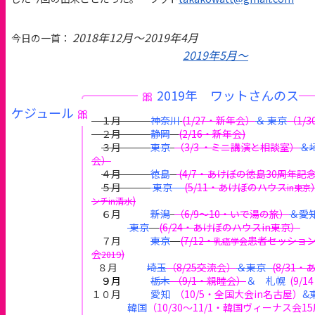
2018年12月〜2019年4月
今日の一首：
2019年5月〜
🎀
2019年 ワットさんのス
ケジュール
🎀
１月
神奈川
(1/27・新年会）
＆ 東京
（1/
２月
静岡
(2/16・新年会)
３月
東京
（3/3 ・ミニ講演と相談室）
＆
会）
４月
徳島
(4/7・あけぼの徳島30周年記
５月
東京
(5/11・あけぼのハウス
in東京
)
ンチin清水
６月
新潟
（6/9〜10・いで湯の旅）
＆
愛
東京
(6/24・あけぼのハウスin東京）
７月
東京
(7/12・
患者セッショ
乳癌学会
会
)
2019
８月
埼玉
（8/25交流会）
＆
東京
(8/31
９月
栃木
（9/1・親睦会）
＆
札幌
(9/
１０月
愛知
（10/5・全国大会in名古屋）
&
韓国
（
10/30〜11/1・韓国ヴィーナス会1