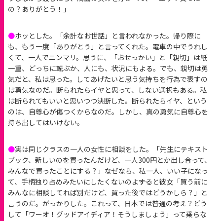
の？ありがとう！」
●
ホッとした。「余計なお世話」と言われなかった。帰り際に
も、もう一度「ありがとう」と言ってくれた。電車の中でうれし
くて、一人でニンマリ。思うに、「おせっかい」と「親切」は紙
一重、どっちに転ぶか、人にも、状況にもよる。でも、親切は勇
気だと、私は思った。してあげたいと思う気持ちを行為で表すの
は勇気なのだ。断られたらイヤと思って、しない選択もある。私
は断られてもいいと思いつつ決断した。断られたらイヤ、という
のは、自尊心が傷つくからなのだ。しかし、真の勇気に自尊心を
持ち出してはいけない。
●
実は同じクラスの一人の女性に相談をした。「先生にテキスト
ブック、新しいのを買ったんだけど、一人300円とか出し合って、
みんなで買ったことにする？」――なぜなら、私一人、いい子になっ
て、手柄独り占めみたいにしたくないのよ――すると彼女「買う前に
みんなに相談してれば別だけど、買った後ではどうかしら？」と
言うのだ。がっかりした。これって、日本では普通の考え？どう
して「ワーオ！グッドアイディア！そうしましょう」って乗らな