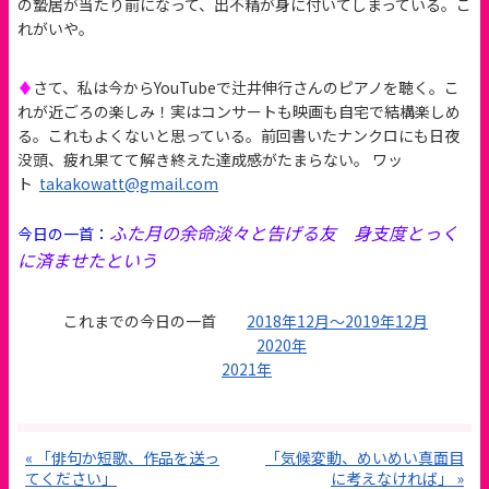
の蟄居が当たり前になって、出不精が身に付いてしまっている。こ
れがいや。
♦
さて、私は今からYouTubeで辻井伸行さんのピアノを聴く。こ
れが近ごろの楽しみ！実はコンサートも映画も自宅で結構楽しめ
る。これもよくないと思っている。前回書いたナンクロにも日夜
没頭、疲れ果てて解き終えた達成感がたまらない。 ワッ
ト
takakowatt@gmail.com
ふた月の余命淡々と告げる友 身支度とっく
今日の一首：
に済ませたという
これまでの今日の一首
2018年12月〜2019年12月
2020年
2021年
« 「俳句か短歌、作品を送っ
「気候変動、めいめい真面目
てください」
に考えなければ」 »