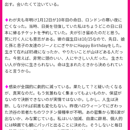
出す。会いたくて泣いている。
♦
わが夫も年明け1月12日が10年目の命日、ロンドンの寒い夜に
亡くなった。当時、日英を往復していた私はちょうどこの日に日
本に帰るチケットを予約していた。夫が引き留めたのだと思う。
死に行く人にも意志がある。彼の誕生日は10/15なので、先日、娘
と孫と息子の友達のジーノとにぎやかにHappy Birthdayをした。
生きて在れば85歳になったか、やりたいことが山ほどある人だっ
た。今思えば、非常に頭のいい、人にやさしい人だった。 生きた
い人が存分に生きられない。命は生まれたときから決められてい
ると言うから。
♦
感染が全国的に劇的に減っている。果たして？と疑いたくなる
が、真実なのだ。もう気兼ねなく集まってもよいものか、保証が
ないので決断できないのが実情ではないか。しかし、人生は決
断、しなければ前進も変化もない。昨夜ハロウィーンでにぎわっ
た渋谷の若者たちのワクチン接種率が不明。あの密集から第6波が
出ないか、みな案じている。私はいい加減、自粛に辟易、個人的
には映画でも観にパッパと出ることに決めた。そうしないと毎日