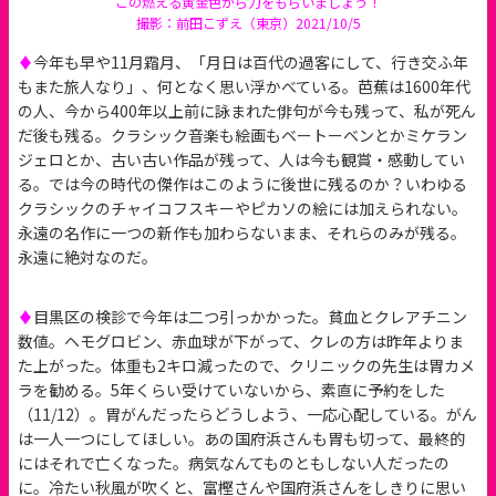
この燃える黄金色から力をもらいましょう！
撮影：前田こずえ（東京）2021/10/5
♦
今年も早や11月霜月、「月日は百代の過客にして、行き交ふ年
もまた旅人なり」、何となく思い浮かべている。芭蕉は1600年代
の人、今から400年以上前に詠まれた俳句が今も残って、私が死ん
だ後も残る。クラシック音楽も絵画もベートーベンとかミケラン
ジェロとか、古い古い作品が残って、人は今も観賞・感動してい
る。では今の時代の傑作はこのように後世に残るのか？いわゆる
クラシックのチャイコフスキーやピカソの絵には加えられない。
永遠の名作に一つの新作も加わらないまま、それらのみが残る。
永遠に絶対なのだ。
♦
目黒区の検診で今年は二つ引っかかった。貧血とクレアチニン
数値。ヘモグロビン、赤血球が下がって、クレの方は昨年よりま
た上がった。体重も2キロ減ったので、クリニックの先生は胃カメ
ラを勧める。5年くらい受けていないから、素直に予約をした
（11/12）。胃がんだったらどうしよう、一応心配している。がん
は一人一つにしてほしい。あの国府浜さんも胃も切って、最終的
にはそれで亡くなった。病気なんてものともしない人だったの
に。冷たい秋風が吹くと、富樫さんや国府浜さんをしきりに思い