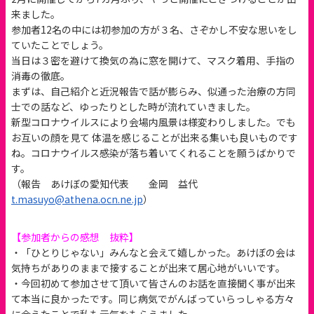
来ました。
参加者12名の中には初参加の方が３名、さぞかし不安な思いをし
ていたことでしょう。
当日は３密を避けて換気の為に窓を開けて、マスク着用、手指の
消毒の徹底。
まずは、自己紹介と近況報告で話が膨らみ、似通った治療の方同
士での話など、ゆったりとした時が流れていきました。
新型コロナウイルスにより会場内風景は様変わりしました。でも
お互いの顔を見て 体温を感じることが出来る集いも良いものです
ね。コロナウイルス感染が落ち着いてくれることを願うばかりで
す。
（報告 あけぼの愛知代表 金岡 益代
t.masuyo@athena.ocn.ne.jp
）
【参加者からの感想 抜粋】
・「ひとりじゃない」みんなと会えて嬉しかった。あけぼの会は
気持ちがありのままで接することが出来て居心地がいいです。
・今回初めて参加させて頂いて皆さんのお話を直接聞く事が出来
て本当に良かったです。同じ病気でがんばっていらっしゃる方々