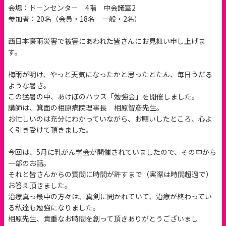
会場：ドーンセンター 4階 中会議室2
参加者：20名（会員・18名 一般・2名）
西日本豪雨災害で被害にあわれた皆さんにお見舞い申し上げま
す。
梅雨が明け、やっと天気になったかと思ったとたん、毎日うだる
ような暑さ。
この猛暑の中、あけぼのハウス「勉強会」を開催しました。
講師は、箕面の相原病院理事長 相原智彦先生。
お忙しいのは充分にわかっていながら、お願いしたところ、心よ
く引き受けて頂きました。
今回は、5月に乳がん学会が開催されていましたので、その中から
一部のお話。
それと皆さんからの質問に時間が許すまで（実際は時間超過で）
お答え頂きました。
治療真っ最中の方々は、真剣に聞かれていて、治療が終わってい
る私達も勉強になりました。
相原先生、貴重なお時間を創って頂きありがとうございまし