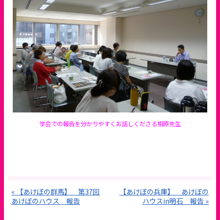
学会での報告を分かりやすくお話しくださる相原先生
« 【あけぼの群馬】 第37回
【あけぼの兵庫】 あけぼの
あけぼのハウス 報告
ハウスin明石 報告 »