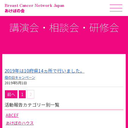
Breast Cancer Network Japan
あけぼの会
講演会・相談会・研修会
2019年は10府県14ヵ所で行いました。
母の日キャンペーン
2019年5月1日
投
前へ
1
2
稿
活動報告カテゴリー別一覧
の
ペ
ABCEF
ー
ジ
あけぼのハウス
送