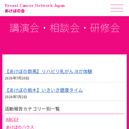
Breast Cancer Network Japan
あけぼの会
講演会・相談会・研修会
【あけぼの群馬】リハビリ乳がんヨガ体験
2026年7月20日
【あけぼの栃木】いきいき健康タイム
2026年7月2日
活動報告カテゴリー別一覧
ABCEF
あけぼのハウス