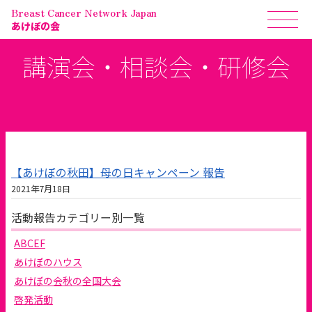
Breast Cancer Network Japan
あけぼの会
講演会・相談会・研修会
【あけぼの秋田】母の日キャンペーン 報告
2021年7月18日
活動報告カテゴリー別一覧
ABCEF
あけぼのハウス
あけぼの会秋の全国大会
啓発活動