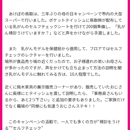
あけぼの鳥取は、三年ぶりの母の日キャンペーンで市内の大型
スーパーで行いました。ポケットテイッシュに鳥取県が配布して
いる乳がんのセルフチェックシートを付けて200個準備し、「乳が
ん検診うけていますか？」などと声をかけながら手渡しました。
また 乳がんモデルを保健局から借用して、フロアではセルフ
チェックのレクチャーを行いました。
場所が食品売り場の近くだったので、お子様連れの若いお母さん
が多かったのですが、声をかけても立ち止まって方法の説明を聞
き乳がんモデルに触れてみる方は、10人程度でした。
近くに銘木家具の展示販売コーナーがあり、販売していたおじさ
んに奥様にとテイッシュを渡して説明したら、「事務員さんもい
るから、あと2つ下さい」と追加の要求もありました。ご家族だけ
でなく職場の*同僚にも気遣うおじさんステキ！！
このキャンペーンの活動で、一人でも多くの方が“検診をうけ
る”“セルフチェック”