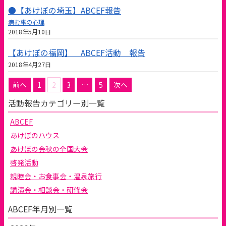
●【あけぼの埼玉】ABCEF報告
病む事の心理
2018年5月10日
【あけぼの福岡】 ABCEF活動 報告
2018年4月27日
投
前へ
1
2
3
…
5
次へ
稿
活動報告カテゴリー別一覧
の
ペ
ABCEF
ー
ジ
あけぼのハウス
送
あけぼの会秋の全国大会
り
啓発活動
親睦会・お食事会・温泉旅行
講演会・相談会・研修会
ABCEF年月別一覧