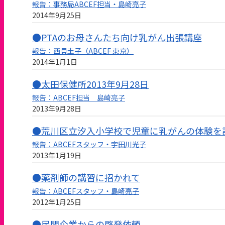
報告：事務局ABCEF担当・島崎亮子
2014年9月25日
●PTAのお母さんたち向け乳がん出張講座
報告：西貝圭子（ABCEF 東京）
2014年1月1日
●太田保健所2013年9月28日
報告：ABCEF担当 島崎亮子
2013年9月28日
●荒川区立汐入小学校で児童に乳がんの体験を
報告：ABCEFスタッフ・宇田川光子
2013年1月19日
●薬剤師の講習に招かれて
報告：ABCEFスタッフ・島崎亮子
2012年1月25日
●民間企業からの啓発依頼