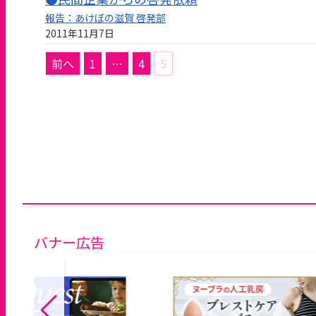
報告：あけぼの滋賀 啓発部
2011年11月7日
投
前へ
1
…
4
5
稿
の
ペ
ー
ジ
送
り
バナー広告