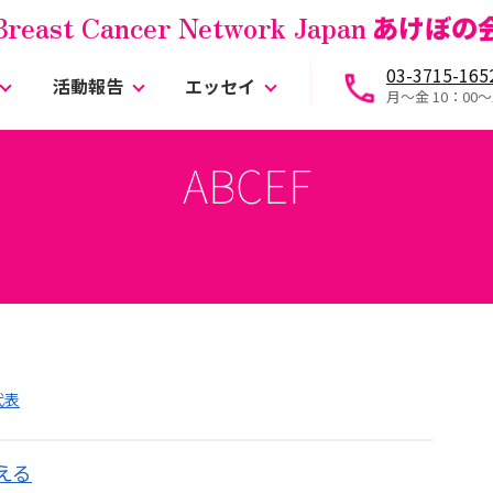
Breast Cancer Network Japan
あけぼの
03-3715-165
活動報告
エッセイ
月～金 10：00〜
ABCEF
代表
える