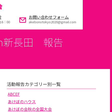
会
2
お問い合わせフォーム
16：00
akebonotokyo2020@gmail.com
n新長田 報告
活動報告カテゴリー別一覧
ABCEF
あけぼのハウス
あけぼの会秋の全国大会