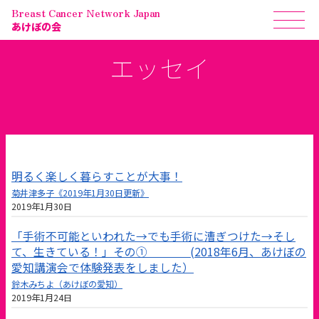
Breast Cancer Network Japan
あけぼの会
エッセイ
明るく楽しく暮らすことが大事！
菊井津多子《2019年1月30日更新》
2019年1月30日
「手術不可能といわれた→でも手術に漕ぎつけた→そし
て、生きている！」その① (2018年6月、あけぼの
愛知講演会で体験発表をしました）
鈴木みちよ（あけぼの愛知）
2019年1月24日