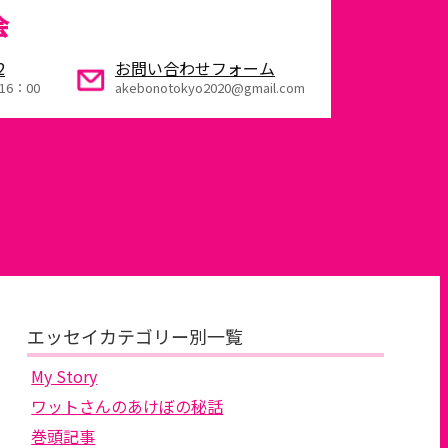
会
2
お問い合わせフォーム
16：00
akebonotokyo2020@gmail.com
エッセイカテゴリー別一覧
My Story
ワットさんのあけぼの秘話
巻頭記事