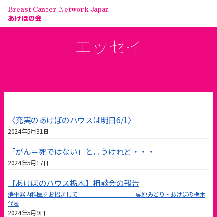
Breast Cancer Network Japan
あけぼの会
エッセイ
〈充実のあけぼのハウスは明日6/1〉
2024年5月31日
「がん＝死ではない」と言うけれど・・・
2024年5月17日
【あけぼのハウス栃木】相談会の報告
――消化器内科医をお招きして 栗原みどり・あけぼの栃木
代表
2024年5月9日