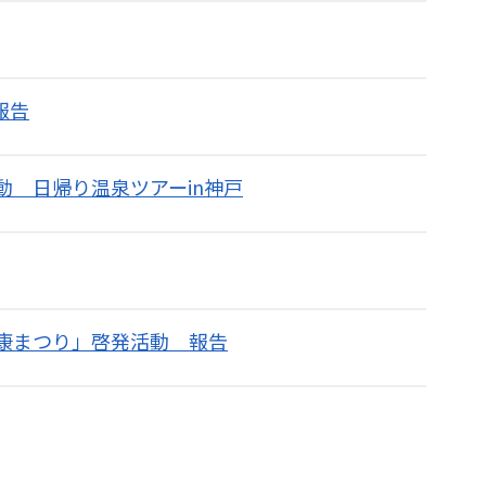
報告
 日帰り温泉ツアーin神戸
康まつり」啓発活動 報告