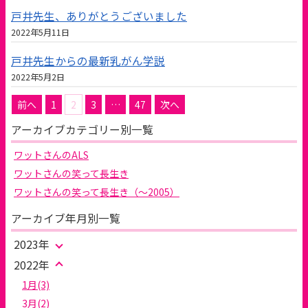
戸井先生、ありがとうございました
2022年5月11日
戸井先生からの最新乳がん学説
2022年5月2日
投
前へ
1
2
3
…
47
次へ
稿
アーカイブカテゴリー別一覧
の
ペ
ワットさんのALS
ー
ジ
ワットさんの笑って長生き
送
ワットさんの笑って長生き（～2005）
り
アーカイブ年月別一覧
2023年
2022年
1月(3)
3月(2)