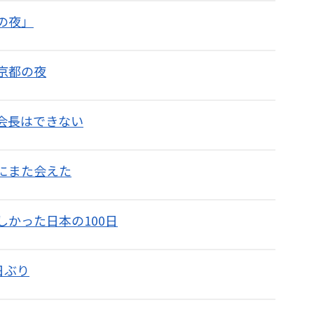
都の夜」
の京都の夜
う会長はできない
猫にまた会えた
しかった日本の100日
日ぶり